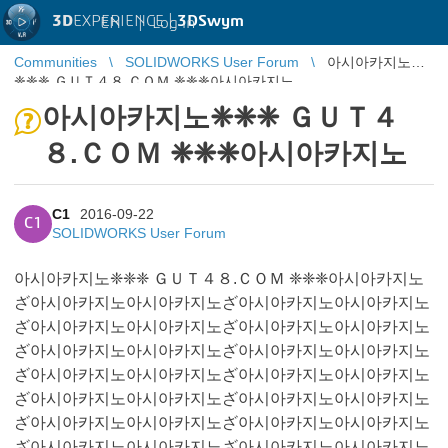
3D
EXPERIENCE |
3DSwym
EN
|
Log in
Communities
SOLIDWORKS User Forum
아시아카지노
❈❈❈ ＧＵＴ４８.ＣＯＭ ❈❈❈아시아카지노
아시아카지노❈❈❈ ＧＵＴ４
８.ＣＯＭ ❈❈❈아시아카지노
C1
2016-09-22
C1
SOLIDWORKS User Forum
아시아카지노❈❈❈ ＧＵＴ４８.ＣＯＭ ❈❈❈아시아카지노
ざ아시아카지노아시아카지노ざ아시아카지노아시아카지노
ざ아시아카지노아시아카지노ざ아시아카지노아시아카지노
ざ아시아카지노아시아카지노ざ아시아카지노아시아카지노
ざ아시아카지노아시아카지노ざ아시아카지노아시아카지노
ざ아시아카지노아시아카지노ざ아시아카지노아시아카지노
ざ아시아카지노아시아카지노ざ아시아카지노아시아카지노
ざ아시아카지노아시아카지노ざ아시아카지노아시아카지노