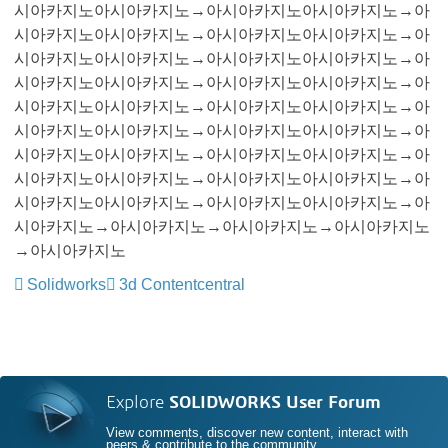
시아카지노아시아카지노→아시아카지노아시아카지노→아
시아카지노아시아카지노→아시아카지노아시아카지노→아
시아카지노아시아카지노→아시아카지노아시아카지노→아
시아카지노아시아카지노→아시아카지노아시아카지노→아
시아카지노아시아카지노→아시아카지노아시아카지노→아
시아카지노아시아카지노→아시아카지노아시아카지노→아
시아카지노아시아카지노→아시아카지노아시아카지노→아
시아카지노아시아카지노→아시아카지노아시아카지노→아
시아카지노아시아카지노→아시아카지노아시아카지노→아
시아카지노→아시아카지노→아시아카지노→아시아카지노
→아시아카지노
Solidworks
3d Contentcentral
Explore
SOLIDWORKS User Forum
View comments, discover new content, interact with
peers & contribute to the community