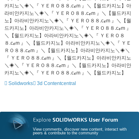
카지노＼◈＼『 ＹＥＲＯ８８.cℴm 』＼【월드카지노】아
라비안카지노＼◈＼『 ＹＥＲＯ８８.cℴm 』＼【월드카지
노】아라비안카지노＼◈＼『 ＹＥＲＯ８８.cℴm 』＼【월
드카지노】아라비안카지노＼◈＼『 ＹＥＲＯ８８.cℴm 』
＼【월드카지노】아라비안카지노＼◈＼『 ＹＥＲＯ８
８.cℴm 』＼【월드카지노】아라비안카지노＼◈＼『 ＹＥ
ＲＯ８８.cℴm 』＼【월드카지노】아라비안카지노＼◈＼
『 ＹＥＲＯ８８.cℴm 』＼【월드카지노】아라비안카지노
＼◈＼『 ＹＥＲＯ８８.cℴm 』＼【월드카지노】아라비안
카지노＼◈＼『 ＹＥＲＯ８８.cℴm 』＼【월드카지노】
Solidworks
3d Contentcentral
Explore
SOLIDWORKS User Forum
View comments, discover new content, interact with
peers & contribute to the community