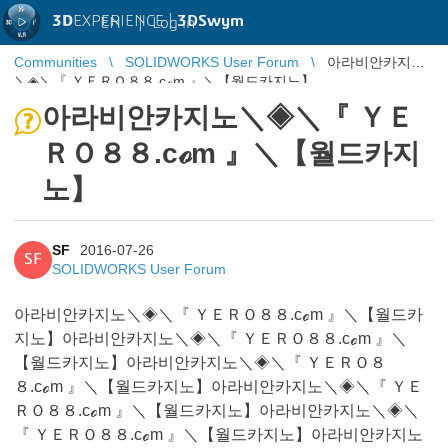
3D
EXPERIENCE |
3DSwym
EN
|
Log in
Communities
SOLIDWORKS User Forum
아라비안카지노
＼◈＼『 ＹＥＲＯ８８.cℴm 』＼【월드카지노】
아라비안카지노＼◈＼『 ＹＥ
ＲＯ８８.cℴm 』＼【월드카지
노】
SF
2016-07-26
SF
SOLIDWORKS User Forum
아라비안카지노＼◈＼『 ＹＥＲＯ８８.cℴm 』＼【월드카
지노】아라비안카지노＼◈＼『 ＹＥＲＯ８８.cℴm 』＼
【월드카지노】아라비안카지노＼◈＼『 ＹＥＲＯ８
８.cℴm 』＼【월드카지노】아라비안카지노＼◈＼『 ＹＥ
ＲＯ８８.cℴm 』＼【월드카지노】아라비안카지노＼◈＼
『 ＹＥＲＯ８８.cℴm 』＼【월드카지노】아라비안카지노