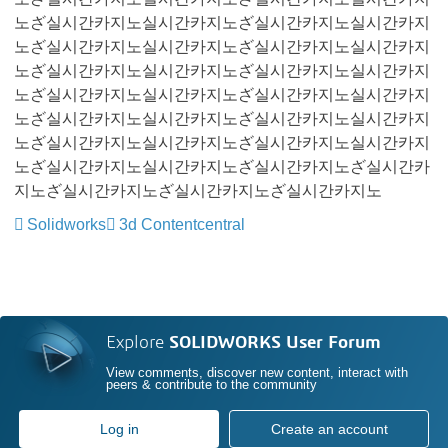
노ざ실시간카지노실시간카지노ざ실시간카지노실시간카지
노ざ실시간카지노실시간카지노ざ실시간카지노실시간카지
노ざ실시간카지노실시간카지노ざ실시간카지노실시간카지
노ざ실시간카지노실시간카지노ざ실시간카지노실시간카지
노ざ실시간카지노실시간카지노ざ실시간카지노실시간카지
노ざ실시간카지노실시간카지노ざ실시간카지노실시간카지
노ざ실시간카지노실시간카지노ざ실시간카지노ざ실시간카
지노ざ실시간카지노ざ실시간카지노ざ실시간카지노
Solidworks
3d Contentcentral
Explore
SOLIDWORKS User Forum
View comments, discover new content, interact with
peers & contribute to the community
Log in
Create an account