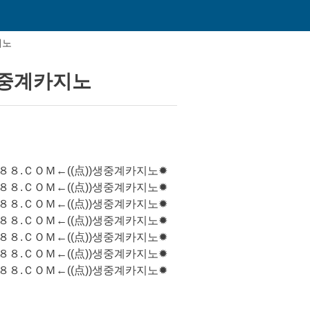
지노
생중계카지노
８８.ＣＯＭ←((点))생중계카지노✹
８８.ＣＯＭ←((点))생중계카지노✹
８８.ＣＯＭ←((点))생중계카지노✹
８８.ＣＯＭ←((点))생중계카지노✹
８８.ＣＯＭ←((点))생중계카지노✹
８８.ＣＯＭ←((点))생중계카지노✹
８８.ＣＯＭ←((点))생중계카지노✹