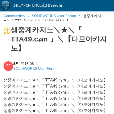
3D
EXPERIENCE |
3DSwym
EN
|
Log in
Communities
SOLIDWORKS User Forum
생중계카지노＼
★＼『 TTA49.cℴm 』＼【다모아카지노】
생중계카지노＼★＼『
TTA49.cℴm 』＼【다모아카지
노】
SF
2016-08-11
SF
SOLIDWORKS User Forum
생중계카지노＼★＼『 TTA49.cℴm 』＼【다모아카지노】
생중계카지노＼★＼『 TTA49.cℴm 』＼【다모아카지노】
생중계카지노＼★＼『 TTA49.cℴm 』＼【다모아카지노】
생중계카지노＼★＼『 TTA49.cℴm 』＼【다모아카지노】
생중계카지노＼★＼『 TTA49.cℴm 』＼【다모아카지노】
생중계카지노＼★＼『 TTA49.cℴm 』＼【다모아카지노】