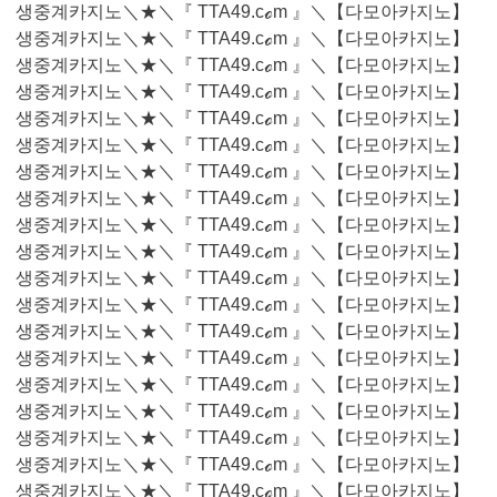
생중계카지노＼★＼『 TTA49.cℴm 』＼【다모아카지노】
생중계카지노＼★＼『 TTA49.cℴm 』＼【다모아카지노】
생중계카지노＼★＼『 TTA49.cℴm 』＼【다모아카지노】
생중계카지노＼★＼『 TTA49.cℴm 』＼【다모아카지노】
생중계카지노＼★＼『 TTA49.cℴm 』＼【다모아카지노】
생중계카지노＼★＼『 TTA49.cℴm 』＼【다모아카지노】
생중계카지노＼★＼『 TTA49.cℴm 』＼【다모아카지노】
생중계카지노＼★＼『 TTA49.cℴm 』＼【다모아카지노】
생중계카지노＼★＼『 TTA49.cℴm 』＼【다모아카지노】
생중계카지노＼★＼『 TTA49.cℴm 』＼【다모아카지노】
생중계카지노＼★＼『 TTA49.cℴm 』＼【다모아카지노】
생중계카지노＼★＼『 TTA49.cℴm 』＼【다모아카지노】
생중계카지노＼★＼『 TTA49.cℴm 』＼【다모아카지노】
생중계카지노＼★＼『 TTA49.cℴm 』＼【다모아카지노】
생중계카지노＼★＼『 TTA49.cℴm 』＼【다모아카지노】
생중계카지노＼★＼『 TTA49.cℴm 』＼【다모아카지노】
생중계카지노＼★＼『 TTA49.cℴm 』＼【다모아카지노】
생중계카지노＼★＼『 TTA49.cℴm 』＼【다모아카지노】
생중계카지노＼★＼『 TTA49.cℴm 』＼【다모아카지노】