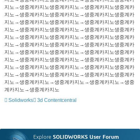
지노→생중계카지노생중계카지노→생중계카지노생중계카
지노→생중계카지노생중계카지노→생중계카지노생중계카
지노→생중계카지노생중계카지노→생중계카지노생중계카
지노→생중계카지노생중계카지노→생중계카지노생중계카
지노→생중계카지노생중계카지노→생중계카지노생중계카
지노→생중계카지노생중계카지노→생중계카지노생중계카
지노→생중계카지노생중계카지노→생중계카지노생중계카
지노→생중계카지노생중계카지노→생중계카지노생중계카
지노→생중계카지노생중계카지노→생중계카지노생중계카
지노→생중계카지노생중계카지노→생중계카지노생중계카
지노→생중계카지노→생중계카지노→생중계카지노→생중
계카지노→생중계카지노
Solidworks
3d Contentcentral
Explore
SOLIDWORKS User Forum