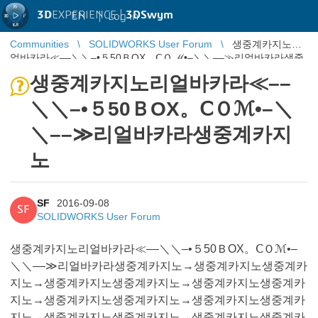
3D
EXPERIENCE |
3DSwym
EN
|
Log in
Communities
SOLIDWORKS User Forum
생중계카지노리
얼바카라≪––＼＼–•５50ＢOX。ⅭＯℳ•–＼＼––≫리얼바카라생중
계카지노
생중계카지노리얼바카라≪––
＼＼–•５50ＢOX。ⅭＯℳ•–＼
＼––≫리얼바카라생중계카지
노
SF
2016-09-08
SF
SOLIDWORKS User Forum
생중계카지노리얼바카라≪––＼＼–•５50ＢOX。ⅭＯℳ•–
＼＼––≫리얼바카라생중계카지노→생중계카지노생중계카
지노→생중계카지노생중계카지노→생중계카지노생중계카
지노→생중계카지노생중계카지노→생중계카지노생중계카
지노→생중계카지노생중계카지노→생중계카지노생중계카