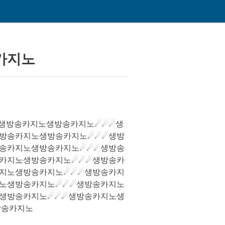
카지노
☄생방송카지노생방송카지노☄☄☄생
방송카지노생방송카지노☄☄☄생방
송카지노생방송카지노☄☄☄생방송
카지노생방송카지노☄☄☄생방송카
지노생방송카지노☄☄☄생방송카지
노생방송카지노☄☄☄생방송카지노
생방송카지노☄☄☄생방송카지노생
방송카지노