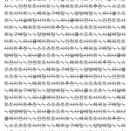
시＼＼안전토토사이트＼＼해외토토사이트추천＼＼스포츠
토토사이트＼＼해외농구배팅＼＼양방배팅＼＼피나클스포
츠＼＼사설배팅사이트＼＼피나클에이전시＼＼안전토토사
이트＼＼해외토토사이트추천＼＼스포츠토토사이트＼＼해
외농구배팅＼＼양방배팅＼＼피나클스포츠＼＼사설배팅사
이트＼＼피나클에이전시＼＼안전토토사이트＼＼해외토토
사이트추천＼＼스포츠토토사이트＼＼해외농구배팅＼＼양
방배팅＼＼피나클스포츠＼＼사설배팅사이트＼＼피나클에
이전시＼＼안전토토사이트＼＼해외토토사이트추천＼＼스
포츠토토사이트＼＼해외농구배팅＼＼양방배팅＼＼피나클
스포츠＼＼사설배팅사이트＼＼피나클에이전시＼＼안전토
토사이트＼＼해외토토사이트추천＼＼스포츠토토사이트＼
＼해외농구배팅＼＼양방배팅＼＼피나클스포츠＼＼사설배
팅사이트＼＼피나클에이전시＼＼안전토토사이트＼＼해외
토토사이트추천＼＼스포츠토토사이트＼＼해외농구배팅＼
＼양방배팅＼＼피나클스포츠＼＼사설배팅사이트＼＼피나
클에이전시＼＼안전토토사이트＼＼해외토토사이트추천＼
＼스포츠토토사이트＼＼해외농구배팅＼＼양방배팅＼＼피