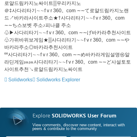
로얄드림카지노싸이트▒우리카지노
＠‡사다리타기∼∼f v r 360。com ∼∼て로얄드림카지노랜
드↗바카라사이트주소★†사다리타기∼∼f v r 360。com
∼∼ち스보벳 주소♪피나클 주소
♧▶사다리타기∼∼f v r 360。com ∼∼げ바카라추천사이트
♧가위바위보게임★▒사다리타기∼∼f v r 360。com ∼∼や
바카라주소◎바카라추천사이트
ºº사다리타기∼∼f v r 360。com ∼∼め바카라게임설명㉿알
라딘게임㏘㏘사다리타기∼∼f v r 360。com ∼∼ど사설토토
사이트추천↘로얄드림카지노싸이트
Solidworks
Solidworks Explorer
Explore
SOLIDWORKS User Forum
View comments, discover new content, interact with
peers & contribute to the community