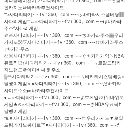
피나클에이전시▷º사다리타기∼∼f v r 360。com ∼∼っ필리
핀카지노＠바카라추천사이트
□♪사다리타기∼∼f v r 360。com ∼∼ら바카라시스템베팅▥
사다리게임□←사다리타기∼∼f v r 360。com ∼∼ほ바카라
주소º사다리게임
＠※사다리타기∼∼f v r 360。com ∼∼ぢ바카라주소▦우리
카지노▩▽사다리타기∼∼f v r 360。com ∼∼ひ바카라주소
↓바카라주소
♧※사다리타기∼∼f v r 360。com ∼∼ぐ바카라게임↘NBA
유료픽◎↕사다리타기∼∼f v r 360。com ∼∼ぅ로얄드림카
지노랜드＠아이비씨벳 주소
▒☏사다리타기∼∼f v r 360。com ∼∼ぅ바카라시스템베팅↕
달팽이게임♬♠사다리타기∼∼f v r 360。com ∼∼だ바카라
사이트주소㏘바카라추천사이트
●←사다리타기∼∼f v r 360。com ∼∼よ호게임♪가위바위보
게임★⊙사다리타기∼∼f v r 360。com ∼∼さNBA유료픽†
달팽이게임
℡＃사다리타기∼∼f v r 360。com ∼∼れ우리카지노▼로얄
드림카지노싸이트™♥사다리타기∼∼f v r 360。com ∼∼だ