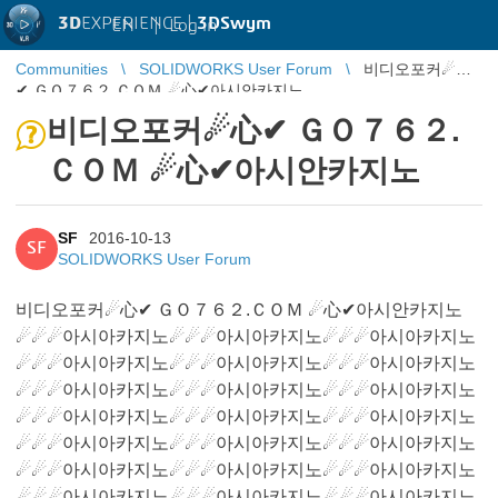
3D
EXPERIENCE |
3DSwym
EN
|
Log in
Communities
SOLIDWORKS User Forum
비디오포커☄心
✔ ＧＯ７６２.ＣＯＭ ☄心✔아시안카지노
비디오포커☄心✔ ＧＯ７６２.
ＣＯＭ ☄心✔아시안카지노
SF
2016-10-13
SF
SOLIDWORKS User Forum
비디오포커☄心✔ ＧＯ７６２.ＣＯＭ ☄心✔아시안카지노
☄☄☄아시아카지노☄☄☄아시아카지노☄☄☄아시아카지노
☄☄☄아시아카지노☄☄☄아시아카지노☄☄☄아시아카지노
☄☄☄아시아카지노☄☄☄아시아카지노☄☄☄아시아카지노
☄☄☄아시아카지노☄☄☄아시아카지노☄☄☄아시아카지노
☄☄☄아시아카지노☄☄☄아시아카지노☄☄☄아시아카지노
☄☄☄아시아카지노☄☄☄아시아카지노☄☄☄아시아카지노
☄☄☄아시아카지노☄☄☄아시아카지노☄☄☄아시아카지노