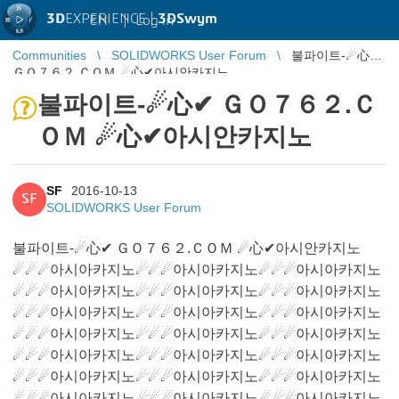
3D
EXPERIENCE |
3DSwym
EN
|
Log in
Communities
SOLIDWORKS User Forum
불파이트-☄心✔
ＧＯ７６２.ＣＯＭ ☄心✔아시안카지노
불파이트-☄心✔ ＧＯ７６２.Ｃ
ＯＭ ☄心✔아시안카지노
SF
2016-10-13
SF
SOLIDWORKS User Forum
불파이트-☄心✔ ＧＯ７６２.ＣＯＭ ☄心✔아시안카지노
☄☄☄아시아카지노☄☄☄아시아카지노☄☄☄아시아카지노
☄☄☄아시아카지노☄☄☄아시아카지노☄☄☄아시아카지노
☄☄☄아시아카지노☄☄☄아시아카지노☄☄☄아시아카지노
☄☄☄아시아카지노☄☄☄아시아카지노☄☄☄아시아카지노
☄☄☄아시아카지노☄☄☄아시아카지노☄☄☄아시아카지노
☄☄☄아시아카지노☄☄☄아시아카지노☄☄☄아시아카지노
☄☄☄아시아카지노☄☄☄아시아카지노☄☄☄아시아카지노