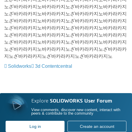
노ざ바카라카지노바카라카지노ざ바카라카지노바카라카지
노ざ바카라카지노바카라카지노ざ바카라카지노바카라카지
노ざ바카라카지노바카라카지노ざ바카라카지노바카라카지
노ざ바카라카지노바카라카지노ざ바카라카지노바카라카지
노ざ바카라카지노바카라카지노ざ바카라카지노바카라카지
노ざ바카라카지노바카라카지노ざ바카라카지노바카라카지
노ざ바카라카지노바카라카지노ざ바카라카지노ざ바카라카
지노ざ바카라카지노ざ바카라카지노ざ바카라카지노
Solidworks
3d Contentcentral
Explore
SOLIDWORKS User Forum
View comments, discover new content, interact with
peers & contribute to the community
Log in
Create an account