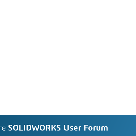
re
SOLIDWORKS User Forum