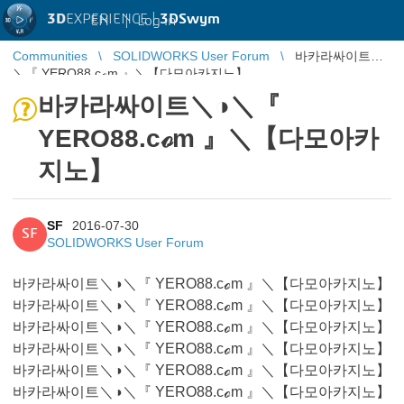
3D
EXPERIENCE |
3DSwym
EN
|
Log in
Communities
SOLIDWORKS User Forum
바카라싸이트＼◑
＼『 YERO88.cℴm 』＼【다모아카지노】
바카라싸이트＼◑＼『
YERO88.cℴm 』＼【다모아카
지노】
SF
2016-07-30
SF
SOLIDWORKS User Forum
바카라싸이트＼◑＼『 YERO88.cℴm 』＼【다모아카지노】
바카라싸이트＼◑＼『 YERO88.cℴm 』＼【다모아카지노】
바카라싸이트＼◑＼『 YERO88.cℴm 』＼【다모아카지노】
바카라싸이트＼◑＼『 YERO88.cℴm 』＼【다모아카지노】
바카라싸이트＼◑＼『 YERO88.cℴm 』＼【다모아카지노】
바카라싸이트＼◑＼『 YERO88.cℴm 』＼【다모아카지노】