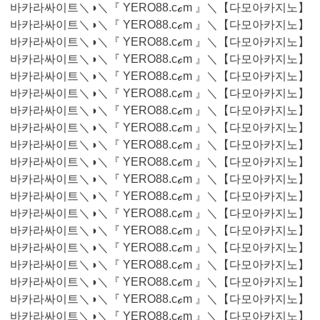
바카라싸이트＼◑＼『 YERO88.cℴm 』＼【다모아카지노】
바카라싸이트＼◑＼『 YERO88.cℴm 』＼【다모아카지노】
바카라싸이트＼◑＼『 YERO88.cℴm 』＼【다모아카지노】
바카라싸이트＼◑＼『 YERO88.cℴm 』＼【다모아카지노】
바카라싸이트＼◑＼『 YERO88.cℴm 』＼【다모아카지노】
바카라싸이트＼◑＼『 YERO88.cℴm 』＼【다모아카지노】
바카라싸이트＼◑＼『 YERO88.cℴm 』＼【다모아카지노】
바카라싸이트＼◑＼『 YERO88.cℴm 』＼【다모아카지노】
바카라싸이트＼◑＼『 YERO88.cℴm 』＼【다모아카지노】
바카라싸이트＼◑＼『 YERO88.cℴm 』＼【다모아카지노】
바카라싸이트＼◑＼『 YERO88.cℴm 』＼【다모아카지노】
바카라싸이트＼◑＼『 YERO88.cℴm 』＼【다모아카지노】
바카라싸이트＼◑＼『 YERO88.cℴm 』＼【다모아카지노】
바카라싸이트＼◑＼『 YERO88.cℴm 』＼【다모아카지노】
바카라싸이트＼◑＼『 YERO88.cℴm 』＼【다모아카지노】
바카라싸이트＼◑＼『 YERO88.cℴm 』＼【다모아카지노】
바카라싸이트＼◑＼『 YERO88.cℴm 』＼【다모아카지노】
바카라싸이트＼◑＼『 YERO88.cℴm 』＼【다모아카지노】
바카라싸이트＼◑＼『 YERO88.cℴm 』＼【다모아카지노】