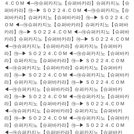
４.ＣＯＭ ◀─㉪슈퍼카지노【슈퍼바카라】슈퍼카지노【슈
퍼바카라】㉪─▶ ＳＯ２２４.ＣＯＭ ◀─㉪슈퍼카지노【슈
퍼바카라】슈퍼카지노【슈퍼바카라】㉪─▶ ＳＯ２２４.Ｃ
ＯＭ ◀─㉪슈퍼카지노【슈퍼바카라】슈퍼카지노【슈퍼바
카라】㉪─▶ ＳＯ２２４.ＣＯＭ ◀─㉪슈퍼카지노【슈퍼바
카라】슈퍼카지노【슈퍼바카라】㉪─▶ ＳＯ２２４.ＣＯＭ
◀─㉪슈퍼카지노【슈퍼바카라】슈퍼카지노【슈퍼바카
라】㉪─▶ ＳＯ２２４.ＣＯＭ ◀─㉪슈퍼카지노【슈퍼바카
라】슈퍼카지노【슈퍼바카라】㉪─▶ ＳＯ２２４.ＣＯＭ
◀─㉪슈퍼카지노【슈퍼바카라】슈퍼카지노【슈퍼바카
라】㉪─▶ ＳＯ２２４.ＣＯＭ ◀─㉪슈퍼카지노【슈퍼바카
라】슈퍼카지노【슈퍼바카라】㉪─▶ ＳＯ２２４.ＣＯＭ
◀─㉪슈퍼카지노【슈퍼바카라】슈퍼카지노【슈퍼바카
라】㉪─▶ ＳＯ２２４.ＣＯＭ ◀─㉪슈퍼카지노【슈퍼바카
라】슈퍼카지노【슈퍼바카라】㉪─▶ ＳＯ２２４.ＣＯＭ
◀─㉪슈퍼카지노【슈퍼바카라】슈퍼카지노【슈퍼바카
라】㉪─▶ ＳＯ２２４.ＣＯＭ ◀─㉪슈퍼카지노【슈퍼바카
라】슈퍼카지노【슈퍼바카라】㉪─▶ ＳＯ２２４.ＣＯＭ
◀─㉪슈퍼카지노【슈퍼바카라】슈퍼카지노【슈퍼바카