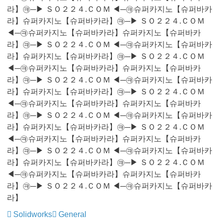
라】㉪─▶ ＳＯ２２４.ＣＯＭ ◀─㉪슈퍼카지노【슈퍼바카
라】슈퍼카지노【슈퍼바카라】㉪─▶ ＳＯ２２４.ＣＯＭ
◀─㉪슈퍼카지노【슈퍼바카라】슈퍼카지노【슈퍼바카
라】㉪─▶ ＳＯ２２４.ＣＯＭ ◀─㉪슈퍼카지노【슈퍼바카
라】슈퍼카지노【슈퍼바카라】㉪─▶ ＳＯ２２４.ＣＯＭ
◀─㉪슈퍼카지노【슈퍼바카라】슈퍼카지노【슈퍼바카
라】㉪─▶ ＳＯ２２４.ＣＯＭ ◀─㉪슈퍼카지노【슈퍼바카
라】슈퍼카지노【슈퍼바카라】㉪─▶ ＳＯ２２４.ＣＯＭ
◀─㉪슈퍼카지노【슈퍼바카라】슈퍼카지노【슈퍼바카
라】㉪─▶ ＳＯ２２４.ＣＯＭ ◀─㉪슈퍼카지노【슈퍼바카
라】슈퍼카지노【슈퍼바카라】㉪─▶ ＳＯ２２４.ＣＯＭ
◀─㉪슈퍼카지노【슈퍼바카라】슈퍼카지노【슈퍼바카
라】㉪─▶ ＳＯ２２４.ＣＯＭ ◀─㉪슈퍼카지노【슈퍼바카
라】슈퍼카지노【슈퍼바카라】㉪─▶ ＳＯ２２４.ＣＯＭ
◀─㉪슈퍼카지노【슈퍼바카라】슈퍼카지노【슈퍼바카
라】㉪─▶ ＳＯ２２４.ＣＯＭ ◀─㉪슈퍼카지노【슈퍼바카
라】
Solidworks
General