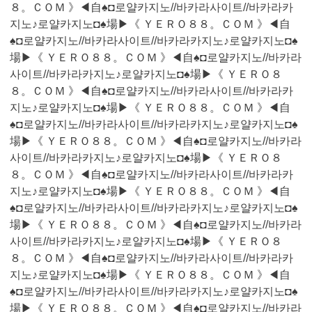
８。ＣＯＭ 》◀自♠◘로얄카지노//바카라사이트//바카라카
지노♪로얄카지노◘♠場▶《 ＹＥＲＯ８８。ＣＯＭ 》◀自
♠◘로얄카지노//바카라사이트//바카라카지노♪로얄카지노◘♠
場▶《 ＹＥＲＯ８８。ＣＯＭ 》◀自♠◘로얄카지노//바카라
사이트//바카라카지노♪로얄카지노◘♠場▶《 ＹＥＲＯ８
８。ＣＯＭ 》◀自♠◘로얄카지노//바카라사이트//바카라카
지노♪로얄카지노◘♠場▶《 ＹＥＲＯ８８。ＣＯＭ 》◀自
♠◘로얄카지노//바카라사이트//바카라카지노♪로얄카지노◘♠
場▶《 ＹＥＲＯ８８。ＣＯＭ 》◀自♠◘로얄카지노//바카라
사이트//바카라카지노♪로얄카지노◘♠場▶《 ＹＥＲＯ８
８。ＣＯＭ 》◀自♠◘로얄카지노//바카라사이트//바카라카
지노♪로얄카지노◘♠場▶《 ＹＥＲＯ８８。ＣＯＭ 》◀自
♠◘로얄카지노//바카라사이트//바카라카지노♪로얄카지노◘♠
場▶《 ＹＥＲＯ８８。ＣＯＭ 》◀自♠◘로얄카지노//바카라
사이트//바카라카지노♪로얄카지노◘♠場▶《 ＹＥＲＯ８
８。ＣＯＭ 》◀自♠◘로얄카지노//바카라사이트//바카라카
지노♪로얄카지노◘♠場▶《 ＹＥＲＯ８８。ＣＯＭ 》◀自
♠◘로얄카지노//바카라사이트//바카라카지노♪로얄카지노◘♠
場▶《 ＹＥＲＯ８８。ＣＯＭ 》◀自♠◘로얄카지노//바카라