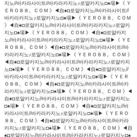
지노//바카라사이트//바카라카지노♪로얄카지노◘♠場▶《 Ｙ
ＥＲＯ８８。ＣＯＭ 》◀自♠◘로얄카지노//바카라사이트//
바카라카지노♪로얄카지노◘♠場▶《 ＹＥＲＯ８８。ＣＯＭ
》◀自♠◘로얄카지노//바카라사이트//바카라카지노♪로얄카
지노◘♠場▶《 ＹＥＲＯ８８。ＣＯＭ 》◀自♠◘로얄카지
노//바카라사이트//바카라카지노♪로얄카지노◘♠場▶《 ＹＥ
ＲＯ８８。ＣＯＭ 》◀自♠◘로얄카지노//바카라사이트//바
카라카지노♪로얄카지노◘♠場▶《 ＹＥＲＯ８８。ＣＯＭ 》
◀自♠◘로얄카지노//바카라사이트//바카라카지노♪로얄카지
노◘♠場▶《 ＹＥＲＯ８８。ＣＯＭ 》◀自♠◘로얄카지노//
바카라사이트//바카라카지노♪로얄카지노◘♠場▶《 ＹＥＲ
Ｏ８８。ＣＯＭ 》◀自♠◘로얄카지노//바카라사이트//바카
라카지노♪로얄카지노◘♠場▶《 ＹＥＲＯ８８。ＣＯＭ 》◀
自♠◘로얄카지노//바카라사이트//바카라카지노♪로얄카지노
◘♠場▶《 ＹＥＲＯ８８。ＣＯＭ 》◀自♠◘로얄카지노//바
카라사이트//바카라카지노♪로얄카지노◘♠場▶《 ＹＥＲＯ
８８。ＣＯＭ 》◀自♠◘로얄카지노//바카라사이트//바카라
카지노♪로얄카지노◘♠場▶《 ＹＥＲＯ８８。ＣＯＭ 》◀自
♠◘로얄카지노//바카라사이트//바카라카지노♪로얄카지노◘♠