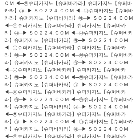
ＯＭ ◀─㉪슈퍼카지노【슈퍼바카라】슈퍼카지노【슈퍼바
카라】㉪─▶ ＳＯ２２４.ＣＯＭ ◀─㉪슈퍼카지노【슈퍼바
카라】슈퍼카지노【슈퍼바카라】㉪─▶ ＳＯ２２４.ＣＯＭ
◀─㉪슈퍼카지노【슈퍼바카라】슈퍼카지노【슈퍼바카
라】㉪─▶ ＳＯ２２４.ＣＯＭ ◀─㉪슈퍼카지노【슈퍼바카
라】슈퍼카지노【슈퍼바카라】㉪─▶ ＳＯ２２４.ＣＯＭ
◀─㉪슈퍼카지노【슈퍼바카라】슈퍼카지노【슈퍼바카
라】㉪─▶ ＳＯ２２４.ＣＯＭ ◀─㉪슈퍼카지노【슈퍼바카
라】슈퍼카지노【슈퍼바카라】㉪─▶ ＳＯ２２４.ＣＯＭ
◀─㉪슈퍼카지노【슈퍼바카라】슈퍼카지노【슈퍼바카
라】㉪─▶ ＳＯ２２４.ＣＯＭ ◀─㉪슈퍼카지노【슈퍼바카
라】슈퍼카지노【슈퍼바카라】㉪─▶ ＳＯ２２４.ＣＯＭ
◀─㉪슈퍼카지노【슈퍼바카라】슈퍼카지노【슈퍼바카
라】㉪─▶ ＳＯ２２４.ＣＯＭ ◀─㉪슈퍼카지노【슈퍼바카
라】슈퍼카지노【슈퍼바카라】㉪─▶ ＳＯ２２４.ＣＯＭ
◀─㉪슈퍼카지노【슈퍼바카라】슈퍼카지노【슈퍼바카
라】㉪─▶ ＳＯ２２４.ＣＯＭ ◀─㉪슈퍼카지노【슈퍼바카
라】슈퍼카지노【슈퍼바카라】㉪─▶ ＳＯ２２４.ＣＯＭ
◀─㉪슈퍼카지노【슈퍼바카라】슈퍼카지노【슈퍼바카