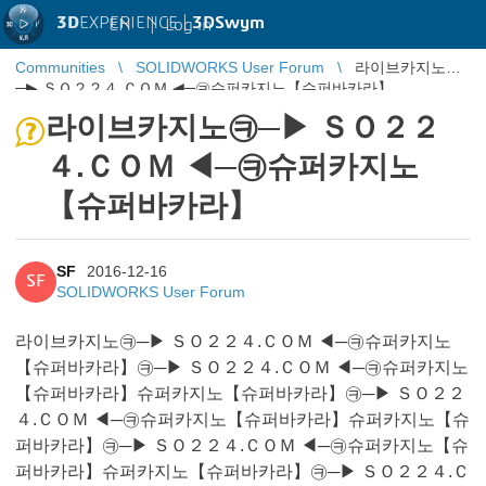
3D
EXPERIENCE |
3DSwym
EN
|
Log in
Communities
SOLIDWORKS User Forum
라이브카지노㉪
─▶ ＳＯ２２４.ＣＯＭ ◀─㉪슈퍼카지노【슈퍼바카라】
라이브카지노㉪─▶ ＳＯ２２
４.ＣＯＭ ◀─㉪슈퍼카지노
【슈퍼바카라】
SF
2016-12-16
SF
SOLIDWORKS User Forum
라이브카지노㉪─▶ ＳＯ２２４.ＣＯＭ ◀─㉪슈퍼카지노
【슈퍼바카라】㉪─▶ ＳＯ２２４.ＣＯＭ ◀─㉪슈퍼카지노
【슈퍼바카라】슈퍼카지노【슈퍼바카라】㉪─▶ ＳＯ２２
４.ＣＯＭ ◀─㉪슈퍼카지노【슈퍼바카라】슈퍼카지노【슈
퍼바카라】㉪─▶ ＳＯ２２４.ＣＯＭ ◀─㉪슈퍼카지노【슈
퍼바카라】슈퍼카지노【슈퍼바카라】㉪─▶ ＳＯ２２４.Ｃ