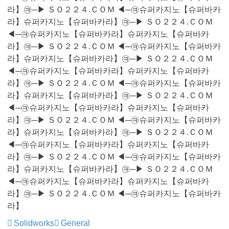
라】㉪─▶ ＳＯ２２４.ＣＯＭ ◀─㉪슈퍼카지노【슈퍼바카
라】슈퍼카지노【슈퍼바카라】㉪─▶ ＳＯ２２４.ＣＯＭ
◀─㉪슈퍼카지노【슈퍼바카라】슈퍼카지노【슈퍼바카
라】㉪─▶ ＳＯ２２４.ＣＯＭ ◀─㉪슈퍼카지노【슈퍼바카
라】슈퍼카지노【슈퍼바카라】㉪─▶ ＳＯ２２４.ＣＯＭ
◀─㉪슈퍼카지노【슈퍼바카라】슈퍼카지노【슈퍼바카
라】㉪─▶ ＳＯ２２４.ＣＯＭ ◀─㉪슈퍼카지노【슈퍼바카
라】슈퍼카지노【슈퍼바카라】㉪─▶ ＳＯ２２４.ＣＯＭ
◀─㉪슈퍼카지노【슈퍼바카라】슈퍼카지노【슈퍼바카
라】㉪─▶ ＳＯ２２４.ＣＯＭ ◀─㉪슈퍼카지노【슈퍼바카
라】슈퍼카지노【슈퍼바카라】㉪─▶ ＳＯ２２４.ＣＯＭ
◀─㉪슈퍼카지노【슈퍼바카라】슈퍼카지노【슈퍼바카
라】㉪─▶ ＳＯ２２４.ＣＯＭ ◀─㉪슈퍼카지노【슈퍼바카
라】슈퍼카지노【슈퍼바카라】㉪─▶ ＳＯ２２４.ＣＯＭ
◀─㉪슈퍼카지노【슈퍼바카라】슈퍼카지노【슈퍼바카
라】㉪─▶ ＳＯ２２４.ＣＯＭ ◀─㉪슈퍼카지노【슈퍼바카
라】
Solidworks
General