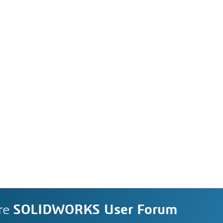
re
SOLIDWORKS User Forum