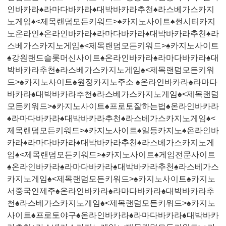
인바카라♠라마다바카라♠대박바카라추천♠라스베가스카지
노게임♠<제목랜덤모든키워드>♠카지노사이트♠썬시티카지
노온라인♠온라인바카라♠라마다바카라♠대박바카라추천♠라
스베가스카지노게임♠<제목랜덤모든키워드>♠카지노사이트
♠강원랜드슬롯머신사이트♠온라인바카라♠라마다바카라♠대
박바카라추천♠라스베가스카지노게임♠<제목랜덤모든키워
드>♠카지노사이트♠원정카지노주소 ♠온라인바카라♠라마다
바카라♠대박바카라추천♠라스베가스카지노게임♠<제목랜덤
모든키워드>♠카지노사이트♠프로토잘하는법♠온라인바카라
♠라마다바카라♠대박바카라추천♠라스베가스카지노게임♠<
제목랜덤모든키워드>♠카지노사이트♠일등카지노♠온라인바
카라♠라마다바카라♠대박바카라추천♠라스베가스카지노게
임♠<제목랜덤모든키워드>♠카지노사이트♠게임전문사이트
♠온라인바카라♠라마다바카라♠대박바카라추천♠라스베가스
카지노게임♠<제목랜덤모든키워드>♠카지노사이트♠카지노
서중국인제주♠온라인바카라♠라마다바카라♠대박바카라추
천♠라스베가스카지노게임♠<제목랜덤모든키워드>♠카지노
사이트♠프로토야구♠온라인바카라♠라마다바카라♠대박바카