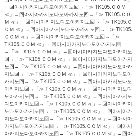
←回아시아카지노다모아카지노回→「≫ TK105.ＣＯＭ
≪」←回아시아카지노다모아카지노回→「≫ TK105.ＣＯ
Ｍ ≪」←回아시아카지노다모아카지노回→「≫ TK105.Ｃ
ＯＭ ≪」←回아시아카지노다모아카지노回→「≫ TK105.
ＣＯＭ ≪」←回아시아카지노다모아카지노回→「≫
TK105.ＣＯＭ ≪」←回아시아카지노다모아카지노回
→「≫ TK105.ＣＯＭ ≪」←回아시아카지노다모아카지노
回→「≫ TK105.ＣＯＭ ≪」←回아시아카지노다모아카지
노回→「≫ TK105.ＣＯＭ ≪」←回아시아카지노다모아카
지노回→「≫ TK105.ＣＯＭ ≪」←回아시아카지노다모아
카지노回→「≫ TK105.ＣＯＭ ≪」←回아시아카지노다모
아카지노回→「≫ TK105.ＣＯＭ ≪」←回아시아카지노다
모아카지노回→「≫ TK105.ＣＯＭ ≪」←回아시아카지노
다모아카지노回→「≫ TK105.ＣＯＭ ≪」←回아시아카지
노다모아카지노回→「≫ TK105.ＣＯＭ ≪」←回아시아카
지노다모아카지노回→「≫ TK105.ＣＯＭ ≪」←回아시아
카지노다모아카지노回→「≫ TK105.ＣＯＭ ≪」←回아시
아카지노다모아카지노回→「≫ TK105.ＣＯＭ ≪」←回아