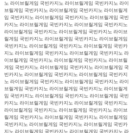
노 라이브릴게임 국빈카지노 라이브릴게임 국빈카지노 라이
브릴게임 국빈카지노 라이브릴게임 국빈카지노 라이브릴게
임 국빈카지노 라이브릴게임 국빈카지노 라이브릴게임 국빈
카지노 라이브릴게임 국빈카지노 라이브릴게임 국빈카지노
라이브릴게임 국빈카지노 라이브릴게임 국빈카지노 라이브
릴게임 국빈카지노 라이브릴게임 국빈카지노 라이브릴게임
국빈카지노 라이브릴게임 국빈카지노 라이브릴게임 국빈카
지노 라이브릴게임 국빈카지노 라이브릴게임 국빈카지노 라
이브릴게임 국빈카지노 라이브릴게임 국빈카지노 라이브릴
게임 국빈카지노 라이브릴게임 국빈카지노 라이브릴게임 국
빈카지노 라이브릴게임 국빈카지노 라이브릴게임 국빈카지
노 라이브릴게임 국빈카지노 라이브릴게임 국빈카지노 라이
브릴게임 국빈카지노 라이브릴게임 국빈카지노 라이브릴게
임 국빈카지노 라이브릴게임 국빈카지노 라이브릴게임 국빈
카지노 라이브릴게임 국빈카지노 라이브릴게임 국빈카지노
라이브릴게임 국빈카지노 라이브릴게임 국빈카지노 라이브
릴게임 국빈카지노 라이브릴게임 국빈카지노 라이브릴게임
국빈카지노 라이브릴게임 국빈카지노 라이브릴게임 국빈카
지노 라이브릴게임 국빈카지노 라이브릴게임 국빈카지노 라