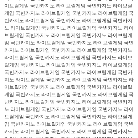
이브릴게임 국빈카지노 라이브릴게임 국빈카지노 라이브릴
게임 국빈카지노 라이브릴게임 국빈카지노 라이브릴게임 국
빈카지노 라이브릴게임 국빈카지노 라이브릴게임 국빈카지
노 라이브릴게임 국빈카지노 라이브릴게임 국빈카지노 라이
브릴게임 국빈카지노 라이브릴게임 국빈카지노 라이브릴게
임 국빈카지노 라이브릴게임 국빈카지노 라이브릴게임 국빈
카지노 라이브릴게임 국빈카지노 라이브릴게임 국빈카지노
라이브릴게임 국빈카지노 라이브릴게임 국빈카지노 라이브
릴게임 국빈카지노 라이브릴게임 국빈카지노 라이브릴게임
국빈카지노 라이브릴게임 국빈카지노 라이브릴게임 국빈카
지노 라이브릴게임 국빈카지노 라이브릴게임 국빈카지노 라
이브릴게임 국빈카지노 라이브릴게임 국빈카지노 라이브릴
게임 국빈카지노 라이브릴게임 국빈카지노 라이브릴게임 국
빈카지노 라이브릴게임 국빈카지노 라이브릴게임 국빈카지
노 라이브릴게임 국빈카지노 라이브릴게임 국빈카지노 라이
브릴게임 국빈카지노 라이브릴게임 국빈카지노 라이브릴게
임 국빈카지노 라이브릴게임 국빈카지노 라이브릴게임 국빈
카지노 라이브릴게임 국빈카지노 라이브릴게임 국빈카지노