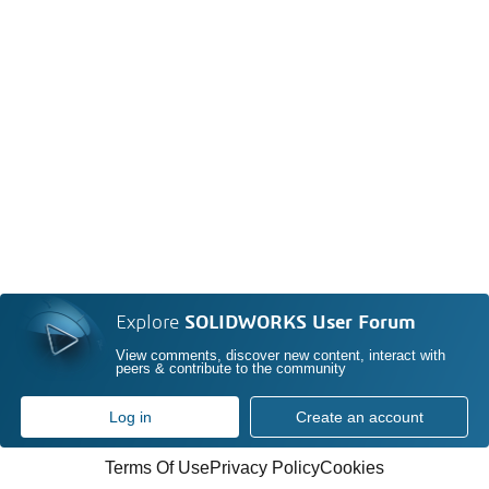
Explore
SOLIDWORKS User Forum
View comments, discover new content, interact with
peers & contribute to the community
Log in
Create an account
Terms Of Use
Privacy Policy
Cookies