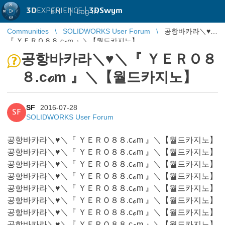
3D
EXPERIENCE |
3DSwym
EN
|
Log in
Communities
SOLIDWORKS User Forum
공항바카라＼♥＼
『 ＹＥＲＯ８８.cℴm 』＼【월드카지노】
공항바카라＼♥＼『 ＹＥＲＯ８
８.cℴm 』＼【월드카지노】
SF
2016-07-28
SF
SOLIDWORKS User Forum
공항바카라＼♥＼『 ＹＥＲＯ８８.cℴm 』＼【월드카지노】
공항바카라＼♥＼『 ＹＥＲＯ８８.cℴm 』＼【월드카지노】
공항바카라＼♥＼『 ＹＥＲＯ８８.cℴm 』＼【월드카지노】
공항바카라＼♥＼『 ＹＥＲＯ８８.cℴm 』＼【월드카지노】
공항바카라＼♥＼『 ＹＥＲＯ８８.cℴm 』＼【월드카지노】
공항바카라＼♥＼『 ＹＥＲＯ８８.cℴm 』＼【월드카지노】
공항바카라＼♥＼『 ＹＥＲＯ８８.cℴm 』＼【월드카지노】
공항바카라＼♥＼『 ＹＥＲＯ８８.cℴm 』＼【월드카지노】