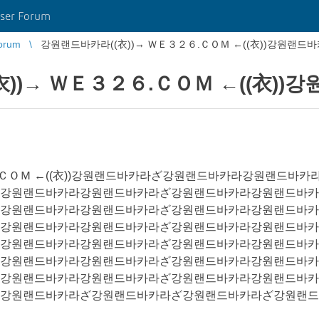
ser Forum
orum
강원랜드바카라((衣))→ ＷＥ３２６.ＣＯＭ ←((衣))강원랜드
))→ ＷＥ３２６.ＣＯＭ ←((衣))
６.ＣＯＭ ←((衣))강원랜드바카라ざ강원랜드바카라강원랜드
강원랜드바카라강원랜드바카라ざ강원랜드바카라강원랜드바카
강원랜드바카라강원랜드바카라ざ강원랜드바카라강원랜드바카
강원랜드바카라강원랜드바카라ざ강원랜드바카라강원랜드바카
강원랜드바카라강원랜드바카라ざ강원랜드바카라강원랜드바카
강원랜드바카라강원랜드바카라ざ강원랜드바카라강원랜드바카
강원랜드바카라강원랜드바카라ざ강원랜드바카라강원랜드바카
강원랜드바카라ざ강원랜드바카라ざ강원랜드바카라ざ강원랜드