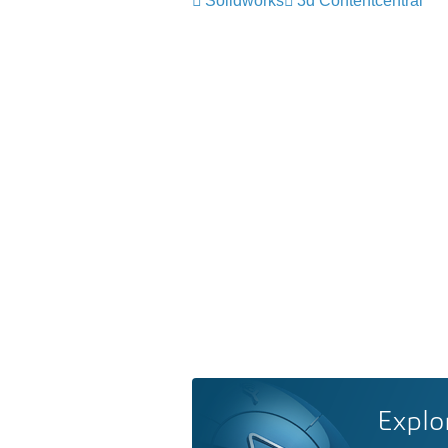
Solidworks
3d Contentcentral
Explo