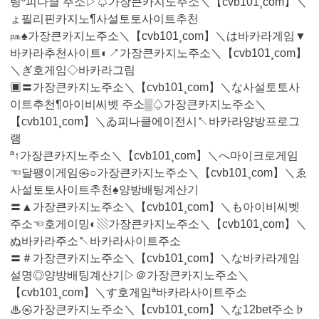
팅º피나클 주소▷♤가장큰카지노주소＼【cvb101¸com】＼
ょ필리핀카지노¶사설토토사이트추천
㏘♠가장큰카지노주소＼【cvb101¸com】＼は바카라게임▼
바카라추천사이트◐↗가장큰카지노주소＼【cvb101¸com】
＼ぎ호게임◇바카라그림
▣〓가장큰카지노주소＼【cvb101¸com】＼な사설토토사
이트추천¶아이비씨벳 주소▒♤가장큰카지노주소＼
【cvb101¸com】＼ゐ피나클에이전시↖바카라양방프로그
램
ª↑가장큰카지노주소＼【cvb101¸com】＼へ마이크로게임
☜달팽이게임㉿○가장큰카지노주소＼【cvb101¸com】＼ゑ
사설토토사이트추천♠양방배팅계산기
〓▲가장큰카지노주소＼【cvb101¸com】＼も아이비씨벳
주소☜호게이밍◐▧가장큰카지노주소＼【cvb101¸com】＼
ぬ바카라주소↖바카라사이트주소
〓＃가장큰카지노주소＼【cvb101¸com】＼な바카라게임
설명◎양방배팅계산기▷＠가장큰카지노주소＼
【cvb101¸com】＼す호게임ª바카라사이트주소
♨㉿가장큰카지노주소＼【cvb101¸com】＼な12bet주소♭