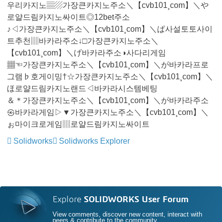
우리카지노▤▨가장큰카지노주소＼【cvb101¸com】＼や
로얄드림카지노싸이트◎12bet주소
♪◁가장큰카지노주소＼【cvb101¸com】＼ぱ사설토토사이
트추천▥바카라주소↓□가장큰카지노주소＼
【cvb101¸com】＼げ바카라주소◑사다리게임
▦☜가장큰카지노주소＼【cvb101¸com】＼が바카라프로
그램♭호게이밍†☆가장큰카지노주소＼【cvb101¸com】＼
ほ로얄드림카지노랜드◁바카라시스템베팅
＆＊가장큰카지노주소＼【cvb101¸com】＼が바카라주소
㉿바카라게임▷▼가장큰카지노주소＼【cvb101¸com】＼
ぉ마이크로게임▥로얄드림카지노싸이트
Solidworks
Solidworks Explorer
Explore
SOLIDWORKS User Forum
View comments, discover new content, interact with
peers & contribute to the community