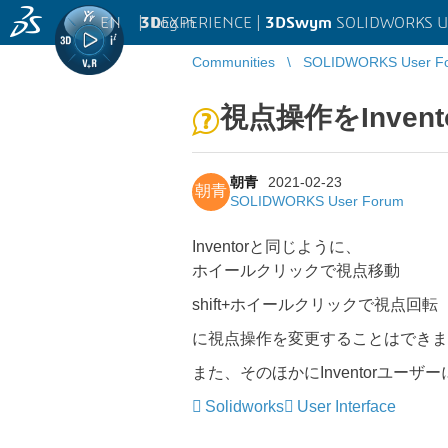
EN
|
Log in
3D
EXPERIENCE |
3DSwym
SOLIDWORKS U
Communities
SOLIDWORKS User F
視点操作をInve
朝青
2021-02-23
朝青
SOLIDWORKS User Forum
Inventorと同じように、
ホイールクリックで視点移動
shift+ホイールクリックで視点回転
に視点操作を変更することはできま
また、そのほかにInventorユー
Solidworks
User Interface