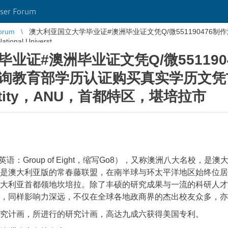
ser Forum
orum
澳大利亚国立大学毕业证#澳洲毕业证文凭Q/微551190476
al Universt ...
业证#澳洲毕业证文凭Q/微551190
教育部学历认证购买真实学历文凭The A
verstity，ANU，首都特区，堪培拉市
盟（英语：Group of Eight，缩写Go8），又称澳洲八大名校
是澳大利亚版的常春藤联盟，在南半球与环太平洋地区始终位居
大利亚首都领地坎培拉。除了丰硕的研究成果与一流的科研人才
，同样影响力深远，不仅在全球各地政商界的杰出校友众多，亦
究计画，所进行的研究计画，高达九成六获得美国专利。