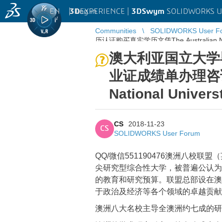
EN
|
Log in
3D
EXPERIENCE |
3DSwym
SOLIDWORKS U
Communities
SOLIDWORKS User F
历认证购买真实学历文凭The Australian Nation
澳大利亚国立大学毕
业证成绩单办理咨询
National Uni
CS
2018-11-23
CS
SOLIDWORKS User Forum
QQ/微信551190476澳洲八校联
尖研究型综合性大学，被普遍公认为
的教育和研究预算。联盟总部设在澳
于政治及经济等各个领域的卓越贡献
澳洲八大名校主导全澳洲约七成的研