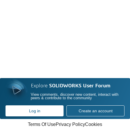
Explore
SOLIDWORKS User Forum
View comments, discover new content, interact with
peers & contribute to the community
Log in
Create an account
Terms Of Use
Privacy Policy
Cookies