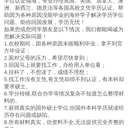
学位认证领域，专业办理英国、美国、加拿大、澳
洲、新西兰、德意法等各国高校文凭学历认证。帮
助因为各种原因没能毕业的海外学子解决学历学位
问题。助你回国发展，学历无忧！
如果您或您同学朋友是以下情况，我们都能竭诚为
您解决实际问题！
1.
在校期间，因各种原因未能顺利毕业，拿不到官
方毕业证；
2.
面对父母的压力，希望尽快拿到；
3.
回国马上就要找工作，办给用人单位看；
4.
挂科了，不想读了，成绩不理想；
5.
找工作没有文凭
,
有文凭却得不到认证，有本科却
要求硕士。
6.
学分转移
,
联合办学等情况复杂不知道怎么整理材
料的。
7.
获得真实的国外硕士学位
,
但国外本科学历就读经
历存在问题或缺陷。
8.
所有材料真实，但资料不全
,
无法提供完全齐整的