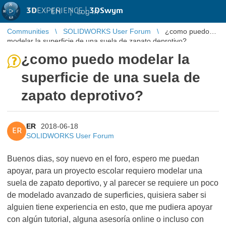
3D
EXPERIENCE |
3DSwym
EN
|
Log in
Communities
SOLIDWORKS User Forum
¿como puedo
modelar la superficie de una suela de zapato deprotivo?
¿como puedo modelar la
superficie de una suela de
zapato deprotivo?
ER
2018-06-18
ER
SOLIDWORKS User Forum
Buenos dias, soy nuevo en el foro, espero me puedan
apoyar, para un proyecto escolar requiero modelar una
suela de zapato deportivo, y al parecer se requiere un poco
de modelado avanzado de superficies, quisiera saber si
alguien tiene experiencia en esto, que me pudiera apoyar
con algún tutorial, alguna asesoría online o incluso con