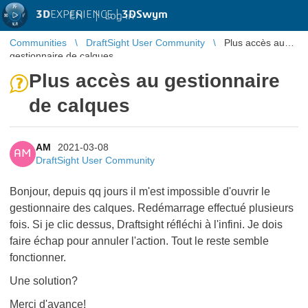
3D
EXPERIENCE |
3DSwym
EN
|
Log in
Communities
DraftSight User Community
Plus accès au
gestionnaire de calques
Plus accès au gestionnaire
de calques
AM
2021-03-08
AM
DraftSight User Community
Bonjour, depuis qq jours il m'est impossible d'ouvrir le
gestionnaire des calques. Redémarrage effectué plusieurs
fois. Si je clic dessus, Draftsight réfléchi à l'infini. Je dois
faire échap pour annuler l'action. Tout le reste semble
fonctionner.
Une solution?
Merci d'avance!