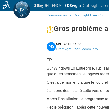
EN
|
Log in
3D
EXPERIENCE |
3DSwym
DraftSight Use
Communities
DraftSight User Comm
Gros problème apr
MS
2018-04-04
MS
DraftSight User Community
FR
Sur Windows 10 Entreprise, j'utilisa
quelques semaines, le logiciel rede
C'est à ce moment là que le logiciel 
J'ai donc désinstallé cette version p
Après l'installation, le programme te
Petite précision : après cette nouvel