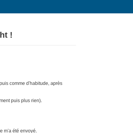
ht !
t, puis comme d'habitude, après
ment puis plus rien).
 ne m'a été envoyé.