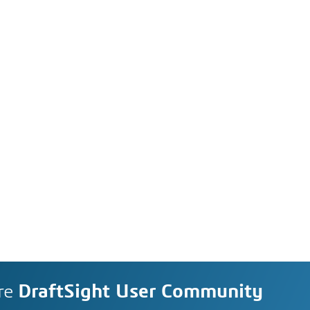
re
DraftSight User Community