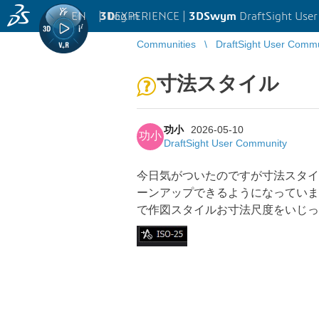
EN
|
Log in
3D
EXPERIENCE |
3DSwym
DraftSight Use
Communities
DraftSight User Comm
寸法スタイル
功小
2026-05-10
功小
DraftSight User Community
今日気がついたのですが寸法スタイ
ーンアップできるようになっていま
で作図スタイルお寸法尺度をいじっても