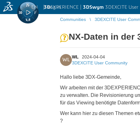
EN
|
Log in
3D
EXPERIENCE |
3DSwym
3DEXCITE User
Communities
3DEXCITE User Comm
NX-Daten in der
WL
2024-04-04
WL
3DEXCITE User Community
Hallo liebe 3DX-Gemeinde,
Wir arbeiten mit der 3DEXPERIENCE
zu verwalten. Die Revisionierung un
für das Viewing benötigte Datenform
Wer kann hier zu diesen Themen etw
?