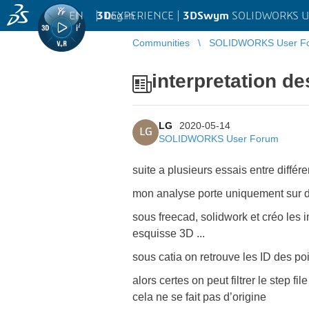
EN
|
Log in
3D
EXPERIENCE |
3DSwym
SOLIDWORKS U
Communities
SOLIDWORKS User F
interpretation d
LG
2020-05-14
LG
SOLIDWORKS User Forum
suite a plusieurs essais entre différe
mon analyse porte uniquement sur d
sous freecad, solidwork et créo les
esquisse 3D ...
sous catia on retrouve les ID des poi
alors certes on peut filtrer le step 
cela ne se fait pas d’origine