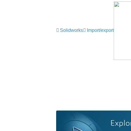
Solidworks
Import/export
Explo