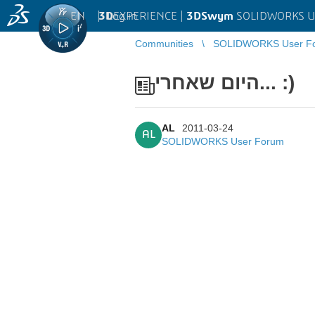
EN
|
Log in
3D
EXPERIENCE |
3DSwym
SOLIDWORKS U
Communities
SOLIDWORKS User F
היום שאחרי... :)
AL
2011-03-24
AL
SOLIDWORKS User Forum