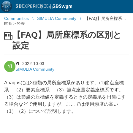
3D
EXPERIENCE |
3DSwym
EN
|
Log in
Communities
SIMULIA Community
【FAQ】局所座標系の
区別と設定
【FAQ】局所座標系の区別と
設定
YI
2022-10-03
YI
SIMULIA Community
Abaqusには3種類の局所座標系があります。(1)節点座標
系 （2）要素座標系 （3）節点座量定義座標系です。
（3）は節点の座標値を定義するときの定義系を円筒にす
る場合などで使用しますが、ここでは使用頻度の高い
（1）（2）について説明します。