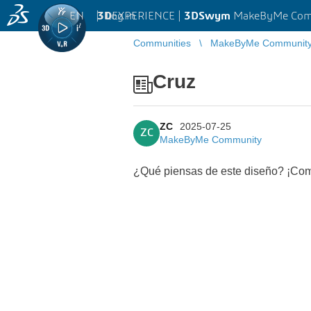
EN
|
Log in
3D
EXPERIENCE |
3DSwym
MakeByMe Com
Communities
MakeByMe Communit
Cruz
ZC
2025-07-25
ZC
MakeByMe Community
¿Qué piensas de este diseño? ¡Com