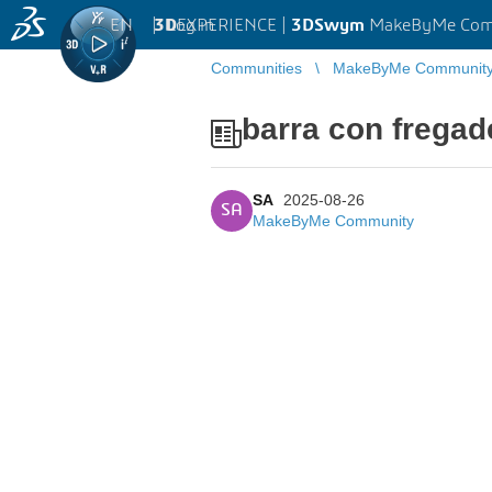
EN
|
Log in
3D
EXPERIENCE |
3DSwym
MakeByMe Com
Communities
MakeByMe Communit
barra con frega
SA
2025-08-26
SA
MakeByMe Community