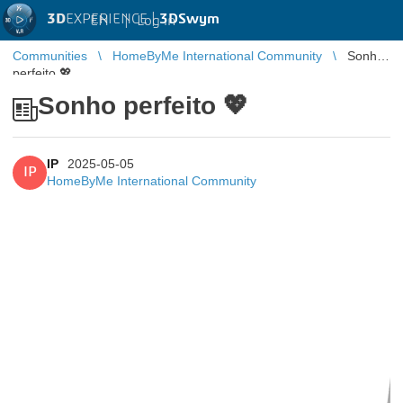
3D
EXPERIENCE |
3DSwym
EN
|
Log in
Communities
HomeByMe International Community
Sonho
perfeito 💖
Sonho perfeito 💖
IP
2025-05-05
IP
HomeByMe International Community