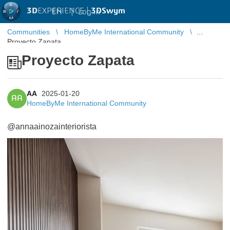
3D
EXPERIENCE |
3DSwym
EN
|
Log in
Communities
HomeByMe International Community
Proyecto Zapata
Proyecto Zapata
AA
2025-01-20
AA
HomeByMe International Community
@annaainozainteriorista