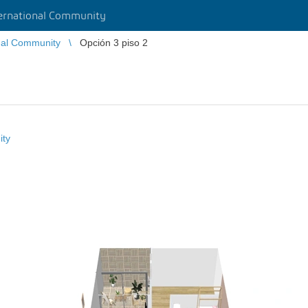
rnational Community
nal Community
Opción 3 piso 2
ity