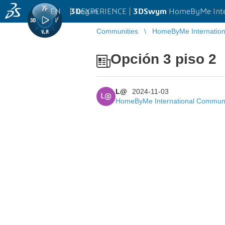
EN
|
Log in
3D
EXPERIENCE |
3DSwym
HomeByMe Inte
Communities
HomeByMe Internatio
Opción 3 piso 2
L@
2024-11-03
L@
HomeByMe International Commun