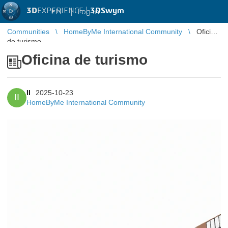
3D
EXPERIENCE |
3DSwym
EN
|
Log in
Communities
HomeByMe International Community
Oficina
de turismo
Oficina de turismo
II
2025-10-23
II
HomeByMe International Community