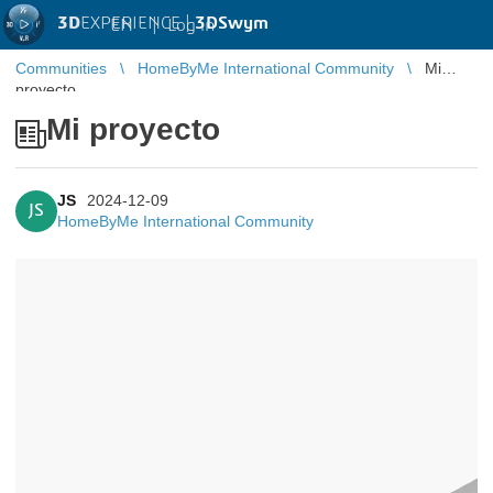
3D
EXPERIENCE |
3DSwym
EN
|
Log in
Communities
HomeByMe International Community
Mi
proyecto
Mi proyecto
JS
2024-12-09
JS
HomeByMe International Community