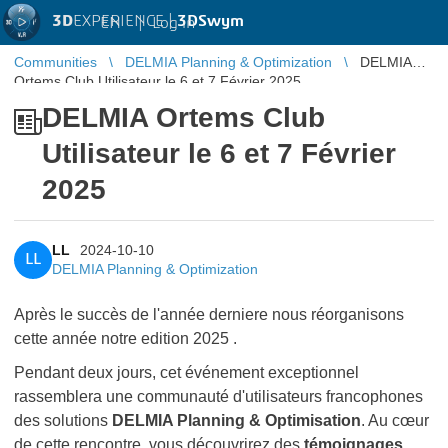
3D
EXPERIENCE |
3DSwym
EN
|
Log in
Communities
DELMIA Planning & Optimization
DELMIA
Ortems Club Utilisateur le 6 et 7 Février 2025
DELMIA Ortems Club
Utilisateur le 6 et 7 Février
2025
LL
2024-10-10
LL
DELMIA Planning & Optimization
Après le succès de l'année derniere nous réorganisons
cette année notre edition 2025 .
Pendant deux jours, cet événement exceptionnel
rassemblera une communauté d'utilisateurs francophones
des solutions
DELMIA Planning & Optimisation
. Au cœur
de cette rencontre, vous découvrirez des
témoignages