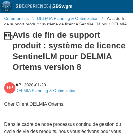
3D
EXPERIENCE |
3DSwym
EN
|
Log in
Communities
DELMIA Planning & Optimization
Avis de fin
de support produit : système de licence SentinelLM pour DELMIA
Ortems version 8
Avis de fin de support
produit : système de licence
SentinelLM pour DELMIA
Ortems version 8
AP
2026-01-29
AP
DELMIA Planning & Optimization
Cher Client DELMIA Ortems,
Dans le cadre de notre processus continu de gestion du
cycle de vie des produits, nous vous écrivons pour vous