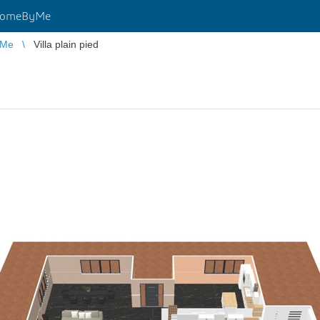
HomeByMe
yMe
Villa plain pied