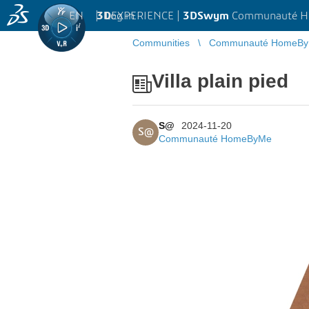
EN
|
Log in
3D
EXPERIENCE |
3DSwym
Communauté 
Communities
Communauté HomeB
Villa plain pied
S@
2024-11-20
S@
Communauté HomeByMe