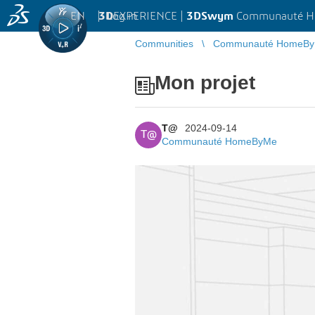
EN
|
Log in
3D
EXPERIENCE |
3DSwym
Communauté 
Communities
Communauté HomeB
Mon projet
T@
2024-09-14
T@
Communauté HomeByMe