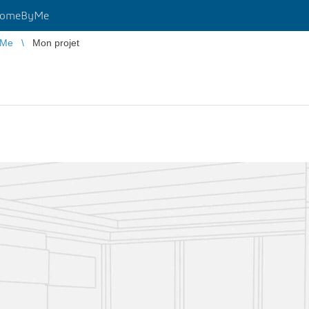
HomeByMe
yMe
Mon projet