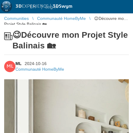
3D
EXPERIENCE |
3DSwym
EN
|
Log in
Communities
Communauté HomeByMe
😉Découvre mon
Projet Style Balinais 🏡
😉Découvre mon Projet Style
Balinais 🏡
ML
2024-10-16
ML
Communauté HomeByMe